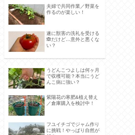
夫婦で共同作業／野菜を
作るのが楽しい！
遂に獣害の洗礼を受ける
🙈だけど…意外と悪くな
い？
うどんこつよしは何ヶ月
で収穫可能？本当にうど
んこ病に強い？
紫陽花の寒肥&植え替え
／倉庫購入を検討中！
フユイチゴでジャム作り
に挑戦！やっぱり自然が