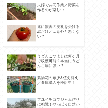
夫婦で共同作業／野菜を
作るのが楽しい！
遂に獣害の洗礼を受ける
🙈だけど…意外と悪くな
い？
うどんこつよしは何ヶ月
で収穫可能？本当にうど
んこ病に強い？
紫陽花の寒肥&植え替え
／倉庫購入を検討中！
フユイチゴでジャム作り
に挑戦！やっぱり自然が