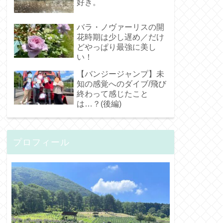
好き。
バラ・ノヴァーリスの開
花時期は少し遅め／だけ
どやっぱり最強に美し
い！
【バンジージャンプ】未
知の感覚へのダイブ/飛び
終わって感じたこと
は…？(後編)
プロフィール