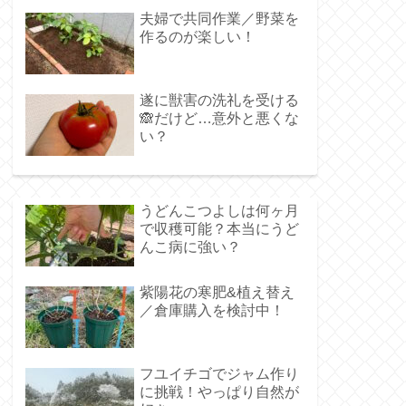
夫婦で共同作業／野菜を
作るのが楽しい！
遂に獣害の洗礼を受ける
🙈だけど…意外と悪くな
い？
うどんこつよしは何ヶ月
で収穫可能？本当にうど
んこ病に強い？
紫陽花の寒肥&植え替え
／倉庫購入を検討中！
フユイチゴでジャム作り
に挑戦！やっぱり自然が