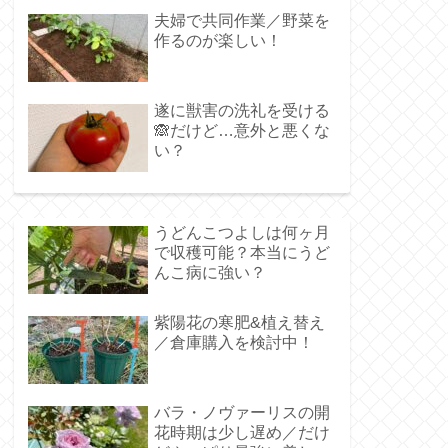
夫婦で共同作業／野菜を
作るのが楽しい！
遂に獣害の洗礼を受ける
🙈だけど…意外と悪くな
い？
うどんこつよしは何ヶ月
で収穫可能？本当にうど
んこ病に強い？
紫陽花の寒肥&植え替え
／倉庫購入を検討中！
バラ・ノヴァーリスの開
花時期は少し遅め／だけ