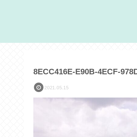
8ECC416E-E90B-4ECF-978
2021.05.15