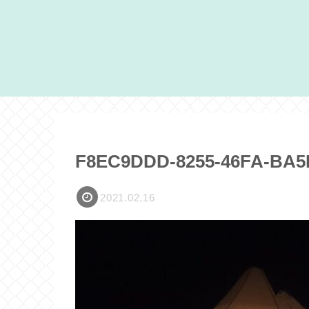
F8EC9DDD-8255-46FA-BA5
2021.02.16