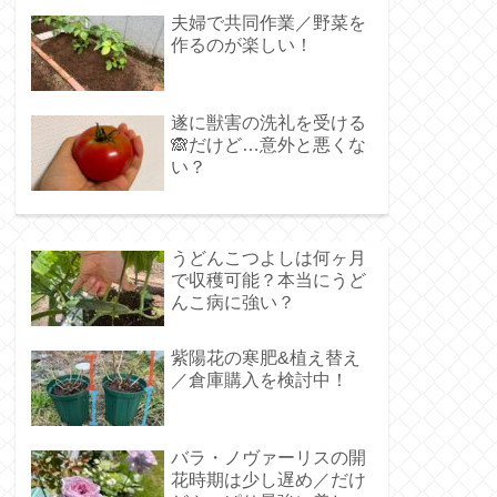
夫婦で共同作業／野菜を
作るのが楽しい！
遂に獣害の洗礼を受ける
🙈だけど…意外と悪くな
い？
うどんこつよしは何ヶ月
で収穫可能？本当にうど
んこ病に強い？
紫陽花の寒肥&植え替え
／倉庫購入を検討中！
バラ・ノヴァーリスの開
花時期は少し遅め／だけ