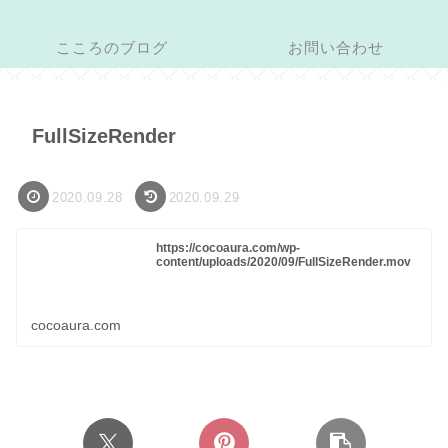
こころのブログ
お問い合わせ
FullSizeRender
2020.09.28
2020.09.29
https://cocoaura.com/wp-
content/uploads/2020/09/FullSizeRender.mov
cocoaura.com