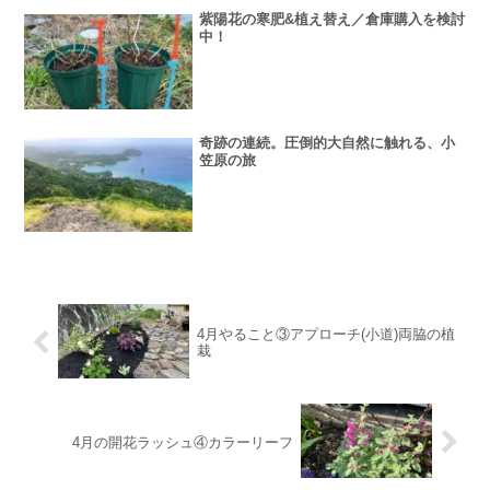
紫陽花の寒肥&植え替え／倉庫購入を検討
中！
奇跡の連続。圧倒的大自然に触れる、小
笠原の旅
4月やること③アプローチ(小道)両脇の植
栽
4月の開花ラッシュ④カラーリーフ