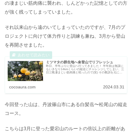
の凄まじい筋肉痛に襲われ、しんどかった記憶としての方
が強く残ってしまっていました。
それ以来山から遠のいてしまっていたのですが、7月のプ
ロジェクトに向けて体力作りと訓練も兼ね、3月から登山
を再開させました。
ミツマタの群生地へ🌼登山でリフレッシュ
昨日、半年ぶりに登山へ行ってきました！ 半年前は無謀に
もいきなり14kmくらいの縦走にチャレンジしてしまい、三
日三晩凄まじい筋肉痛と戦ったので(笑) その教訓を元に、
今回は距離も短く難易度も低い山に登ることにしました。
・ 今回登った愛宕山...
cocoaura.com
2024.03.31
今回登った山は、丹波篠山市にある白髪岳〜松尾山の縦走
コース。
こちらは3月に登った愛宕山のルートの倍以上の距離があ