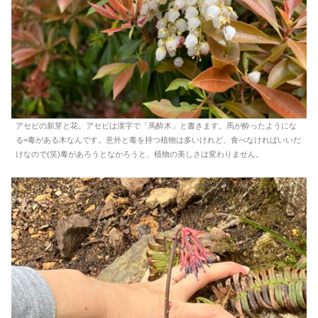
アセビの新芽と花。アセビは漢字で「馬酔木」と書きます。馬が酔ったようにな
る=毒がある木なんです。意外と毒を持つ植物は多いけれど、食べなければいいだ
けなので(笑)毒があろうとなかろうと、植物の美しさは変わりません。