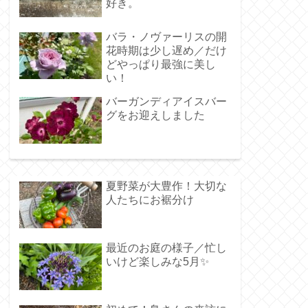
好き。
バラ・ノヴァーリスの開
花時期は少し遅め／だけ
どやっぱり最強に美し
い！
バーガンディアイスバー
グをお迎えしました
夏野菜が大豊作！大切な
人たちにお裾分け
最近のお庭の様子／忙し
いけど楽しみな5月✨