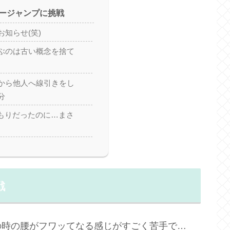
ージャンプに挑戦
知らせ(笑)
ぶのは古い概念を捨て
から他人へ線引きをし
分
つもりだったのに…まさ
！
戦
の時の腰がフワッてなる感じがすごく苦手で…