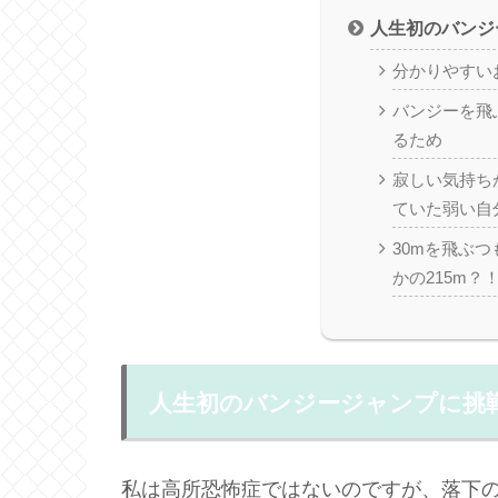
人生初のバンジ
分かりやすいお
バンジーを飛
るため
寂しい気持ち
ていた弱い自
30mを飛ぶ
かの215m？
人生初のバンジージャンプに挑
私は高所恐怖症ではないのですが、落下