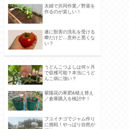
夫婦で共同作業／野菜を
作るのが楽しい！
遂に獣害の洗礼を受ける
🙈だけど…意外と悪くな
い？
うどんこつよしは何ヶ月
で収穫可能？本当にうど
んこ病に強い？
紫陽花の寒肥&植え替え
／倉庫購入を検討中！
フユイチゴでジャム作り
に挑戦！やっぱり自然が