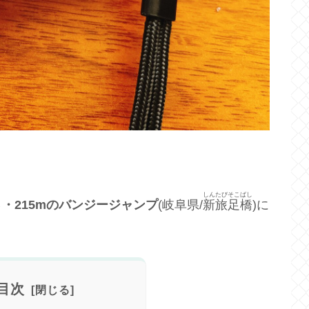
しんたびそこばし
・215mのバンジージャンプ
(岐阜県/
新旅足橋
)に
目次