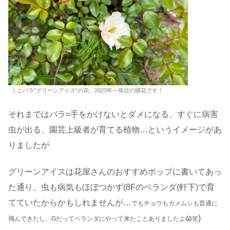
ミニバラ”グリーンアイス”の花。2023年一発目の開花です！
それまではバラ=手をかけないとダメになる、すぐに病害
虫が出る、園芸上級者が育てる植物…というイメージがあ
りましたが
グリーンアイスは花屋さんのおすすめポップに書いてあっ
た通り、虫も病気もほぼつかず(8Fのベランダ(軒下)で育
てていたからかもしれませんが…
でもチョウもカメムシも普通に
)
飛んできたし、Gだってベランダにやって来たことありましたよ😱笑